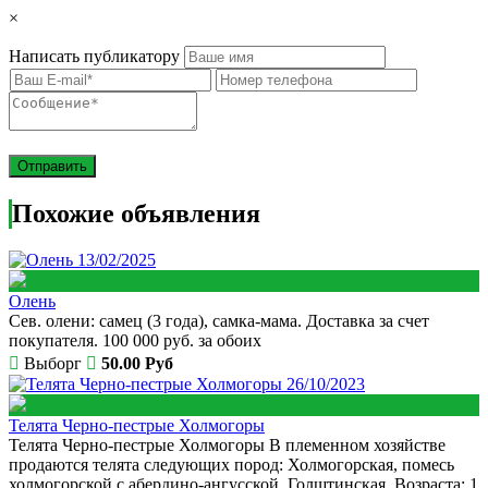
×
Написать публикатору
What
to
sell
What
to
buy
Похожие объявления
Stuff
13/02/2025
Fill
Олень
Сев. олени: самец (3 года), самка-мама. Доставка за счет
покупателя. 100 000 руб. за обоих
Выборг
50.00 Руб
26/10/2023
Телята Черно-пестрые Холмогоры
Телята Черно-пестрые Холмогоры В племенном хозяйстве
продаются телята следующих пород: Холмогорская, помесь
холмогорской с абердино-ангусской, Голштинская. Возраста: 1